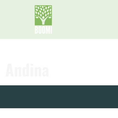
Calle Los Laureles Mz. B, Lote 23, Chosica
Andina
INICIO
N